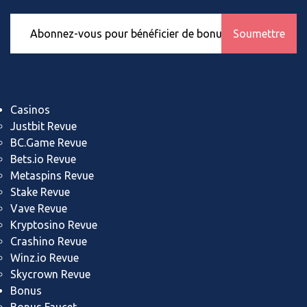
Casinos
Justbit Revue
BC.Game Revue
Bets.io Revue
Metaspins Revue
Stake Revue
Vave Revue
Kryptosino Revue
Crashino Revue
Winz.io Revue
Skycrown Revue
Bonus