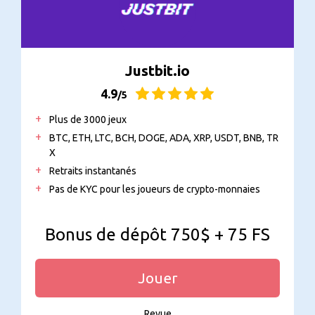
Justbit.io
4.9
/5
Plus de 3000 jeux
BTC, ETH, LTC, BCH, DOGE, ADA, XRP, USDT, BNB, TR
X
Retraits instantanés
Pas de KYC pour les joueurs de crypto-monnaies
Bonus de dépôt 750$ + 75 FS
Jouer
Revue