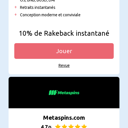
OS, BNB, BUSD, DAI
Retraits instantanés
Conception moderne et conviviale
10% de Rakeback instantané
Jouer
Revue
Metaspins.com
4.7
/5