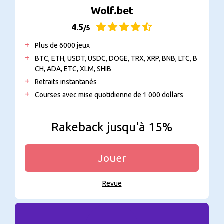
Wolf.bet
4.5
/5
Plus de 6000 jeux
BTC, ETH, USDT, USDC, DOGE, TRX, XRP, BNB, LTC, B
CH, ADA, ETC, XLM, SHIB
Retraits instantanés
Courses avec mise quotidienne de 1 000 dollars
Rakeback jusqu'à 15%
Jouer
Revue