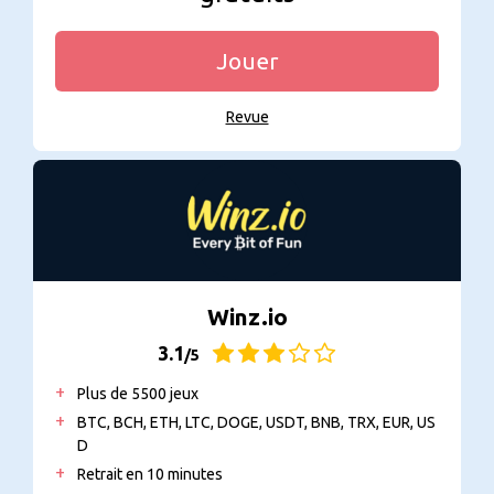
Jouer
Revue
Winz.io
3.1
/5
Plus de 5500 jeux
BTC, BCH, ETH, LTC, DOGE, USDT, BNB, TRX, EUR, US
D
Retrait en 10 minutes