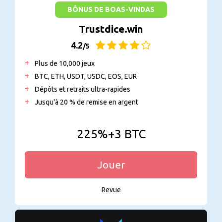
BÔNUS DE BOAS-VINDAS
Trustdice.win
4.2
/5
Plus de 10,000 jeux
BTC, ETH, USDT, USDC, EOS, EUR
Dépôts et retraits ultra-rapides
Jusqu'à 20 % de remise en argent
225%+3 BTC
Jouer
Revue