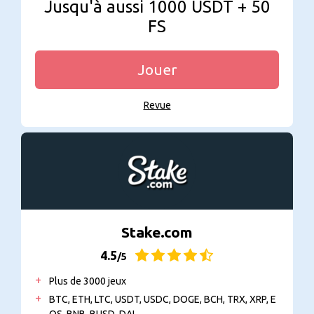
Jusqu'à aussi 1000 USDT + 50
FS
Jouer
Revue
Stake.com
4.5
/5
Plus de 3000 jeux
BTC, ETH, LTC, USDT, USDC, DOGE, BCH, TRX, XRP, E