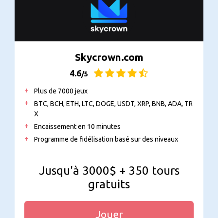
Skycrown.com
4.6
/5
Plus de 7000 jeux
BTC, BCH, ETH, LTC, DOGE, USDT, XRP, BNB, ADA, TR
X
Encaissement en 10 minutes
Programme de fidélisation basé sur des niveaux
Jusqu'à 3000$ + 350 tours
gratuits
Jouer