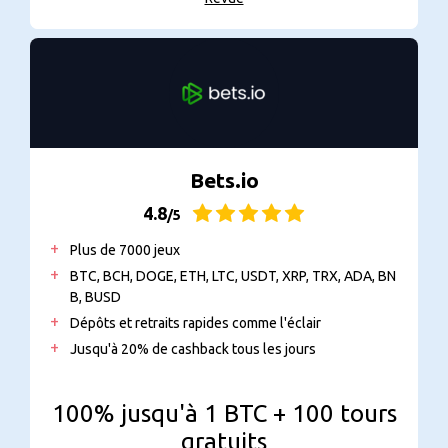
Bets.io
4.8
/5
Plus de 7000 jeux
BTC, BCH, DOGE, ETH, LTC, USDT, XRP, TRX, ADA, BN
B, BUSD
Dépôts et retraits rapides comme l'éclair
Jusqu'à 20% de cashback tous les jours
100% jusqu'à 1 BTC + 100 tours
gratuits