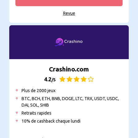
Revue
Crashino.com
4.2
/5
Plus de 2000 jeux
BTC, BCH, ETH, BNB, DOGE, LTC, TRX, USDT, USDC,
DAI, SOL, SHIB
Retraits rapides
10% de cashback chaque lundi